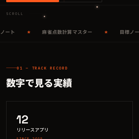
SCROLL
ート
麻雀点数計算マスター
目標ノート
01 — TRACK RECORD
数字で見る実績
12
リリースアプリ
SINCE 2015